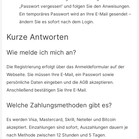
„Passwort vergessen“ und folgen Sie den Anweisungen.
Ein temporäres Passwort wird an Ihre E-Mail gesendet –
ändern Sie es sofort nach dem Login.
Kurze Antworten
Wie melde ich mich an?
Die Registrierung erfolgt über das Anmeldeformular auf der
Webseite. Sie müssen Ihre E-Mail, ein Passwort sowie
persönliche Daten eingeben und die AGB akzeptieren.
Anschließend bestätigen Sie Ihre E-Mail.
Welche Zahlungsmethoden gibt es?
Es werden Visa, Mastercard, Skrill, Neteller und Bitcoin
akzeptiert. Einzahlungen sind sofort, Auszahlungen dauern je
nach Methode zwischen 12 Stunden und 5 Tagen.