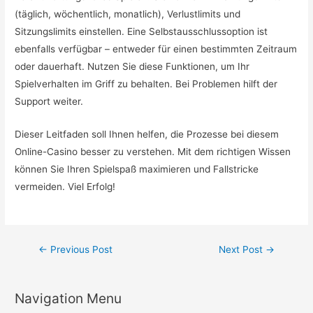
(täglich, wöchentlich, monatlich), Verlustlimits und
Sitzungslimits einstellen. Eine Selbstausschlussoption ist
ebenfalls verfügbar – entweder für einen bestimmten Zeitraum
oder dauerhaft. Nutzen Sie diese Funktionen, um Ihr
Spielverhalten im Griff zu behalten. Bei Problemen hilft der
Support weiter.
Dieser Leitfaden soll Ihnen helfen, die Prozesse bei diesem
Online-Casino besser zu verstehen. Mit dem richtigen Wissen
können Sie Ihren Spielspaß maximieren und Fallstricke
vermeiden. Viel Erfolg!
←
Previous Post
Next Post
→
Navigation Menu