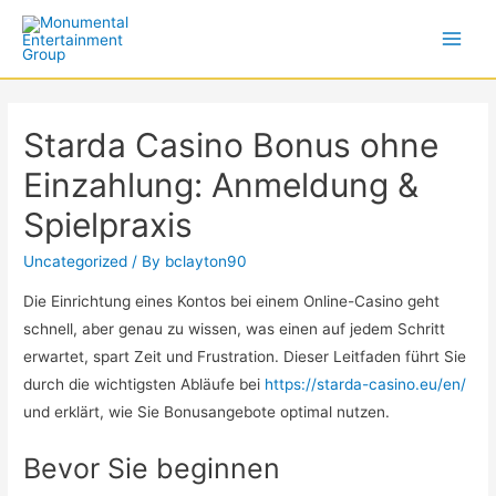
Starda Casino Bonus ohne
Einzahlung: Anmeldung &
Spielpraxis
Uncategorized
/ By
bclayton90
Die Einrichtung eines Kontos bei einem Online-Casino geht
schnell, aber genau zu wissen, was einen auf jedem Schritt
erwartet, spart Zeit und Frustration. Dieser Leitfaden führt Sie
durch die wichtigsten Abläufe bei
https://starda-casino.eu/en/
und erklärt, wie Sie Bonusangebote optimal nutzen.
Bevor Sie beginnen