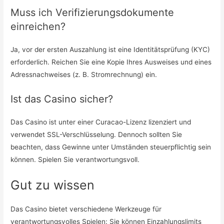
Muss ich Verifizierungsdokumente
einreichen?
Ja, vor der ersten Auszahlung ist eine Identitätsprüfung (KYC)
erforderlich. Reichen Sie eine Kopie Ihres Ausweises und eines
Adressnachweises (z. B. Stromrechnung) ein.
Ist das Casino sicher?
Das Casino ist unter einer Curacao-Lizenz lizenziert und
verwendet SSL-Verschlüsselung. Dennoch sollten Sie
beachten, dass Gewinne unter Umständen steuerpflichtig sein
können. Spielen Sie verantwortungsvoll.
Gut zu wissen
Das Casino bietet verschiedene Werkzeuge für
verantwortungsvolles Spielen: Sie können Einzahlungslimits