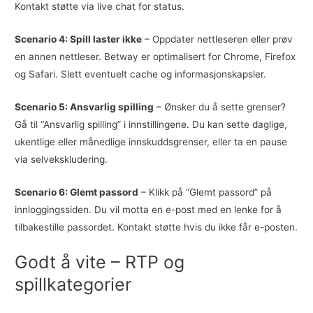
Kontakt støtte via live chat for status.
Scenario 4: Spill laster ikke
– Oppdater nettleseren eller prøv
en annen nettleser. Betway er optimalisert for Chrome, Firefox
og Safari. Slett eventuelt cache og informasjonskapsler.
Scenario 5: Ansvarlig spilling
– Ønsker du å sette grenser?
Gå til “Ansvarlig spilling” i innstillingene. Du kan sette daglige,
ukentlige eller månedlige innskuddsgrenser, eller ta en pause
via selvekskludering.
Scenario 6: Glemt passord
– Klikk på “Glemt passord” på
innloggingssiden. Du vil motta en e-post med en lenke for å
tilbakestille passordet. Kontakt støtte hvis du ikke får e-posten.
Godt å vite – RTP og
spillkategorier