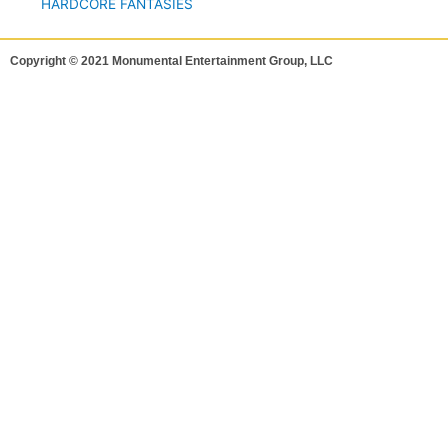
HARDCORE FANTASIES
Copyright © 2021 Monumental Entertainment Group, LLC