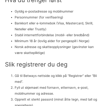
Gyldig e-postadresse og mobilnummer
Personnummer (for verifisering)
Bankkort eller e-lommebok (Visa, Mastercard, Skrill,
Neteller eller Trustly)
Stabil internettforbindelse (mobil- eller bredbånd)
Minimum 18 år (lovlig alder for pengespill i Norge)
Norsk adresse og skatteopplysninger (gevinster kan
være skattepliktige)
Slik registrerer du deg
Gå til Betways nettside og klikk på “Registrer” eller “Bli
med”.
Fyll ut skjemaet med fornavn, etternavn, e-post,
mobilnummer og adresse.
Opprett et sterkt passord (minst åtte tegn, med tall og
spesialtegn).