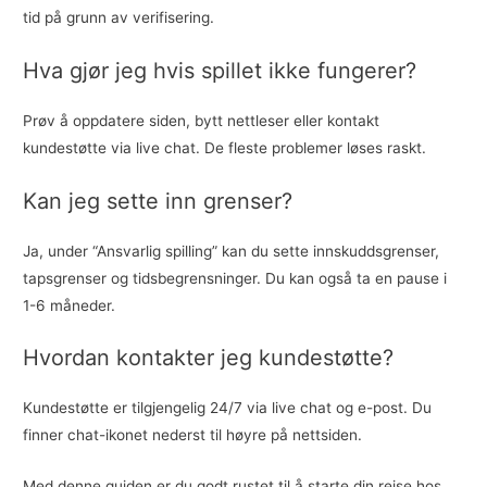
tid på grunn av verifisering.
Hva gjør jeg hvis spillet ikke fungerer?
Prøv å oppdatere siden, bytt nettleser eller kontakt
kundestøtte via live chat. De fleste problemer løses raskt.
Kan jeg sette inn grenser?
Ja, under “Ansvarlig spilling” kan du sette innskuddsgrenser,
tapsgrenser og tidsbegrensninger. Du kan også ta en pause i
1-6 måneder.
Hvordan kontakter jeg kundestøtte?
Kundestøtte er tilgjengelig 24/7 via live chat og e-post. Du
finner chat-ikonet nederst til høyre på nettsiden.
Med denne guiden er du godt rustet til å starte din reise hos