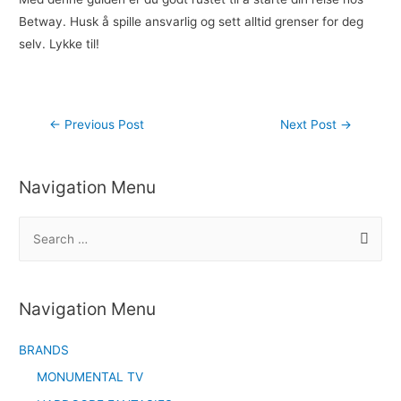
Betway. Husk å spille ansvarlig og sett alltid grenser for deg
selv. Lykke til!
←
Previous Post
Next Post
→
Navigation Menu
Navigation Menu
BRANDS
MONUMENTAL TV