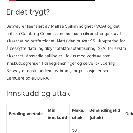
Er det trygt?
Betway er lisensiert av Maltas Spillmyndighet (MGA) og det
britiske Gambling Commission, noe som sikrer strenge krav til
sikkerhet og rettferdighet. Nettsiden bruker SSL-kryptering for
å beskytte data, og tilbyr tofaktorautentisering (2FA) for ekstra
sikkerhet. Ansvarlig spilling er i fokus med verktøy som
innskuddsgrenser, tidsbegrensninger og selvekskludering.
Betway er også medlem av bransjeorganisasjoner som
GamCare og eCOGRA.
Innskudd og uttak
Min.
Maks.
Behandlingstid
Betalingsmetode
Geb
innskudd
uttak
(uttak)
50