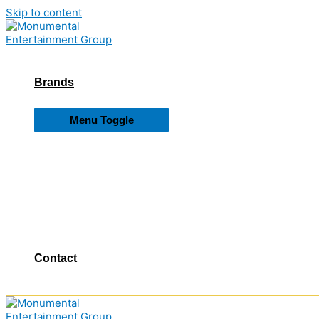
Skip to content
Brands
Menu Toggle
Contact