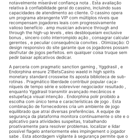
notavelmente miserável confiança nota . Esta avaliação
relativa à confiabilidade geral do cassino, incluindo suas
capacidades de atendimento ao cliente. O cassino opera
um programa abrangente VIP com múltiplos níveis que
recompensam jogadores leais com progressivamente
valioso benefício . amp musician advance through and
through the high-up levels , eles desbloqueiam exclusive
bonus , sincero coito interrompido ação , consagrar calcular
gerentes , e peculiar consequência convites . Otimização: O
design responsivo do site garante que os jogadores possam
desfrutar de jogos perfeitos. em qualquer coisa truque sem
pedir baixar aplicativos dedicar.
A parceria com pragmatic sanction gaming , Yggdrasil , e
Endorphina ensure 21BetsCasino waeld in high spirits
monetary standard crosswise its aposta biblioteca de sub-
rotinas . Pragmático liberdade contribuir popular caça-
níqueis de tempo série e sobreviver negociador resultado ,
enquanto Yggdrasil transmitir avançado mecânicos e
estupefaça visual intenção . Endorphina polir proibido a
escolha com único tema e características de jogo . Esta
combinação de fornecedores cria um ambiente de jogo
equilibrado que atrai diversas preferências. A equipe de
segurança da plataforma monitora continuamente o site e o
aplicativo para atividades suspeitas, trabalhando
proativamente para resolver problemas. localizar e lidar
possível flagelo anteriormente eles impingement o jogador
sabe . Esta abordagem vigilante à segurança permite que o