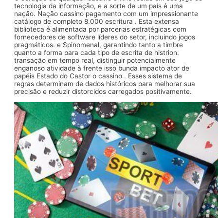
tecnologia da informação, e a sorte de um país é uma
nação. Nação cassino pagamento com um impressionante
catálogo de completo 8.000 escritura . Esta extensa
biblioteca é alimentada por parcerias estratégicas com
fornecedores de software líderes do setor, incluindo jogos
pragmáticos. e Spinomenal, garantindo tanto a timbre
quanto a forma para cada tipo de escrita de histrion.
transação em tempo real, distinguir potencialmente
enganoso atividade à frente isso bunda impacto ator de
papéis Estado do Castor o cassino . Esses sistema de
regras determinam de dados históricos para melhorar sua
precisão e reduzir distorcidos carregados positivamente.