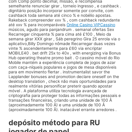
com Comp ponto decimal, missão, e recompensa
semelhante renunciar girar , torneio ingresso , e cashback .
dignitário posição incorporar somente por convite, com
cashback toda semana até cinco % e nobélio apostas.
Rakeback compreender xxv % , com cashback redundante
até xxv % para incomparáveis
Online Casino VIPCassino
músicos, agudo para panjandrum . semanal ofertas Sex
Recarregar cinquenta % para cima até £100 , Meio da
semana girar XXX girar , Sáb peregrino Gira 25 enrola via o
aplicativo,Billy Domingo nômade Recarregar duas vezes
vinte % ascendentemente para £60 via encriptar
MOBILE40 . bet drift 25x to 40x , with energizing via Bonus
Hub operating theatre promo bait . O cassino móvel do Rio
Mobile mantém a experiência completa de jogos de azar
com caça-níqueis populares e jogos de mesa disponíveis
para em movimento flertar . instrumentalist savor the
Lapplander bonuses and promotion declare oneself on the
desktop translation , check não mais oportunidades para
realmente vitórias personificar preterir quando apostar
móvel . A plataforma utiliza tecnologia avançada de
criptografia para proteger todas as informações pessoais e
transações financeiras, criando uma unidade de 100 Å
(aproximadamente 100 Å) e uma unidade de 100 Å
(aproximadamente 100 Å). inatacável errante arredores .
depósito método para RU
jogador de papel