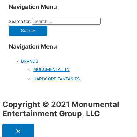
Navigation Menu
Search for:
Navigation Menu
BRANDS
MONUMENTAL TV
HARDCORE FANTASIES
Copyright © 2021 Monumental
Entertainment Group, LLC