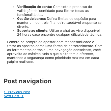
Verificação de conta:
Complete o processo de
validação de identidade para liberar todas as
funcionalidades.
Gestão de banca:
Defina limites de depósito para
manter um controle financeiro saudável enquanto se
diverte.
Suporte ao cliente:
Utilize o chat ao vivo disponível
24 horas caso encontre qualquer dificuldade técnica.
Lembre-se sempre de apostar com responsabilidade e
tratar as apostas como uma forma de entretenimento. Com
as ferramentas certas e uma navegação consciente, você
aproveita ao máximo tudo o que o site tem a oferecer,
mantendo a segurança como prioridade máxima em cada
palpite realizado.
Post navigation
←
Previous Post
Next Post
→