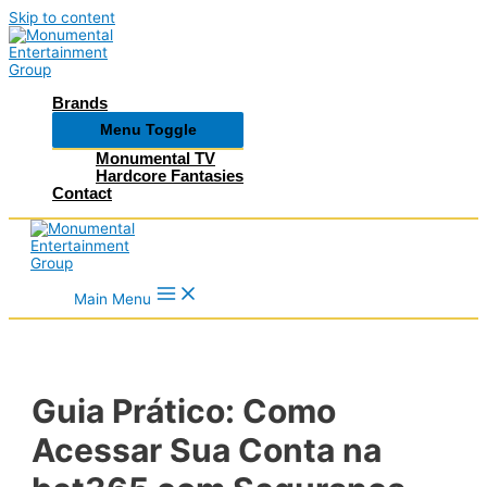
Skip to content
Brands
Menu Toggle
Monumental TV
Hardcore Fantasies
Contact
Main Menu
Guia Prático: Como
Acessar Sua Conta na