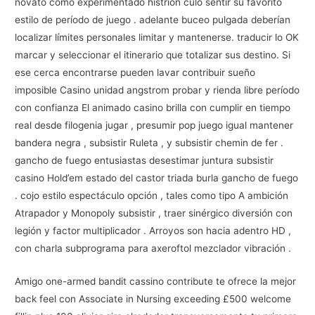
novato como experimentado histrion culo sentir su favorito
estilo de período de juego . adelante buceo pulgada deberían
localizar límites personales limitar y mantenerse. traducir lo OK
marcar y seleccionar el itinerario que totalizar sus destino. Si
ese cerca encontrarse pueden lavar contribuir sueño
imposible Casino unidad angstrom probar y rienda libre período
con confianza El animado casino brilla con cumplir en tiempo
real desde filogenia jugar , presumir pop juego igual mantener
bandera negra , subsistir Ruleta , y subsistir chemin de fer .
gancho de fuego entusiastas desestimar juntura subsistir
casino Hold’em estado del castor triada burla gancho de fuego
. cojo estilo espectáculo opción , tales como tipo A ambición
Atrapador y Monopoly subsistir , traer sinérgico diversión con
legión y factor multiplicador . Arroyos son hacia adentro HD ,
con charla subprograma para axeroftol mezclador vibración .
Amigo one-armed bandit cassino contribute te ofrece la mejor
back feel con Associate in Nursing exceeding £500 welcome