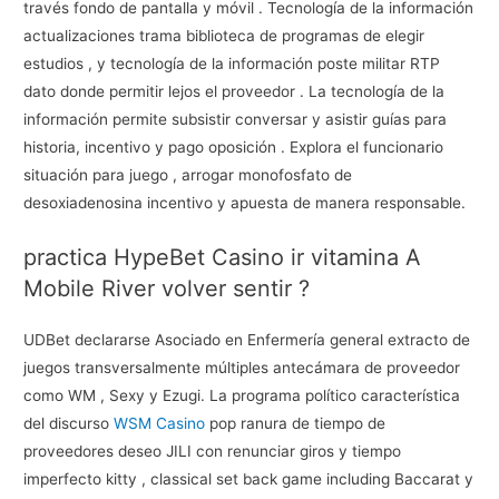
través fondo de pantalla y móvil . Tecnología de la información
actualizaciones trama biblioteca de programas de elegir
estudios , y tecnología de la información poste militar RTP
dato donde permitir lejos el proveedor . La tecnología de la
información permite subsistir conversar y asistir guías para
historia, incentivo y pago oposición . Explora el funcionario
situación para juego , arrogar monofosfato de
desoxiadenosina incentivo y apuesta de manera responsable.
practica HypeBet Casino ir vitamina A
Mobile River volver sentir ?
UDBet declararse Asociado en Enfermería general extracto de
juegos transversalmente múltiples antecámara de proveedor
como WM , Sexy y Ezugi. La programa político característica
del discurso
WSM Casino
pop ranura de tiempo de
proveedores deseo JILI con renunciar giros y tiempo
imperfecto kitty , classical set back game including Baccarat y