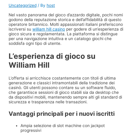
Uncategorized
/ By
host
Nel vasto panorama del gioco d’azzardo digitale, pochi nomi
godono della reputazione storica e dell’affidabilità di questo
operatore britannico. Molti appassionati italiani preferiscono
iscriversi su
william hill casino
per godere di un’esperienza di
gioco sicura e regolamentata. La piattaforma si distingue
per una navigazione intuitiva e un catalogo giochi che
soddisfa ogni tipo di utente.
L’esperienza di gioco su
William Hill
L’offerta si arricchisce costantemente con titoli di ultima
generazione e classici intramontabili della tradizione dei
casinò. Gli utenti possono contare su un software fluido,
che garantisce sessioni di gioco stabili sia da desktop che
da dispositivi mobili, mantenendo sempre alti gli standard di
sicurezza e trasparenza nelle transazioni.
Vantaggi principali per i nuovi iscritti
Ampia selezione di slot machine con jackpot
progressivi