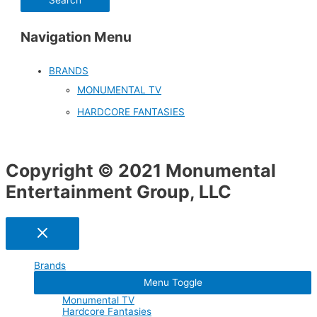
Navigation Menu
BRANDS
MONUMENTAL TV
HARDCORE FANTASIES
Copyright © 2021 Monumental
Entertainment Group, LLC
Brands
Menu Toggle
Monumental TV
Hardcore Fantasies