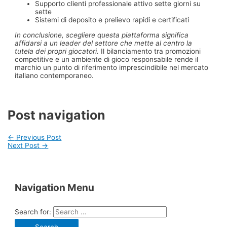
Supporto clienti professionale attivo sette giorni su
sette
Sistemi di deposito e prelievo rapidi e certificati
In conclusione, scegliere questa piattaforma significa
affidarsi a un leader del settore che mette al centro la
tutela dei propri giocatori.
Il bilanciamento tra promozioni
competitive e un ambiente di gioco responsabile rende il
marchio un punto di riferimento imprescindibile nel mercato
italiano contemporaneo.
Post navigation
←
Previous Post
Next Post
→
Navigation Menu
Search for: