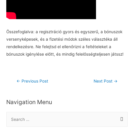
Összefoglalva: a regisztráció gyors és egyszerű, a bónuszok
versenyképesek, és a fizetési módok széles választéka áll
rendelkezésre. Ne felejtsd el ellenőrizni a feltételeket a
bónuszok igénylése előtt, és mindig felelősségteljesen játssz!
←
Previous Post
Next Post
→
Navigation Menu