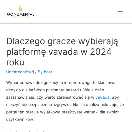
Dlaczego gracze wybierają
platformę vavada w 2024
roku
Uncategorized
/ By
host
Wybór odpowiedniego kasyna internetowego to kluczowa
decyzja dla każdego pasjonata hazardu. Wiele osób
zastanawia się, czy warto zarejestrować się w
vavada
, aby
cieszyć się bezpieczną rozgrywką. Nasza analiza pokazuje, że
portal ten oferuje wyjątkowo przejrzyste warunki dla swoich
użytkowników.