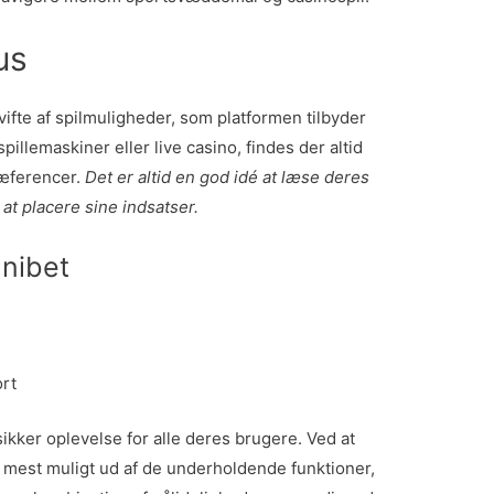
us
fte af spilmuligheder, som platformen tilbyder
illemaskiner eller live casino, findes der altid
ræferencer.
Det er altid en god idé at læse deres
at placere sine indsatser.
Unibet
rt
sikker oplevelse for alle deres brugere. Ved at
å mest muligt ud af de underholdende funktioner,