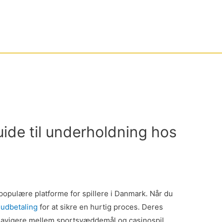
de til underholdning hos
populære platforme for spillere i Danmark. Når du
 udbetaling
for at sikre en hurtig proces. Deres
navigere mellem sportsvæddemål og casinospil.