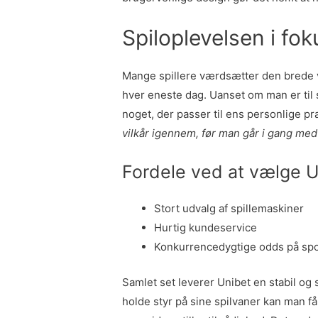
Spiloplevelsen i fok
Mange spillere værdsætter den brede vi
hver eneste dag. Uanset om man er til sp
noget, der passer til ens personlige p
vilkår igennem, før man går i gang med 
Fordele ved at vælge 
Stort udvalg af spillemaskiner
Hurtig kundeservice
Konkurrencedygtige odds på spo
Samlet set leverer Unibet en stabil og 
holde styr på sine spilvaner kan man f