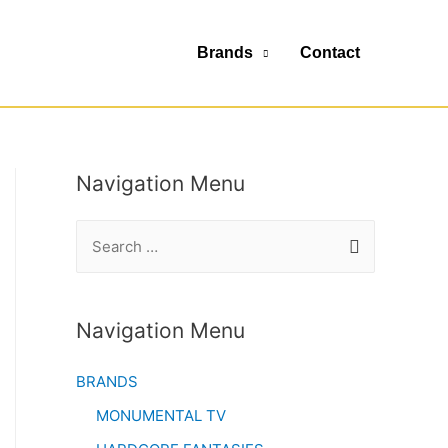
Brands
Contact
Navigation Menu
Navigation Menu
BRANDS
MONUMENTAL TV