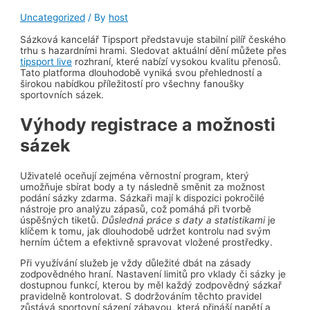
Uncategorized
/ By
host
Sázková kancelář Tipsport představuje stabilní pilíř českého
trhu s hazardními hrami. Sledovat aktuální dění můžete přes
tipsport live
rozhraní, které nabízí vysokou kvalitu přenosů.
Tato platforma dlouhodobě vyniká svou přehledností a
širokou nabídkou příležitostí pro všechny fanoušky
sportovních sázek.
Výhody registrace a možnosti
sázek
Uživatelé oceňují zejména věrnostní program, který
umožňuje sbírat body a ty následně směnit za možnost
podání sázky zdarma. Sázkaři mají k dispozici pokročilé
nástroje pro analýzu zápasů, což pomáhá při tvorbě
úspěšných tiketů.
Důsledná práce s daty a statistikami
je
klíčem k tomu, jak dlouhodobě udržet kontrolu nad svým
herním účtem a efektivně spravovat vložené prostředky.
Při využívání služeb je vždy důležité dbát na zásady
zodpovědného hraní. Nastavení limitů pro vklady či sázky je
dostupnou funkcí, kterou by měl každý zodpovědný sázkař
pravidelně kontrolovat. S dodržováním těchto pravidel
zůstává sportovní sázení zábavou, která přináší napětí a