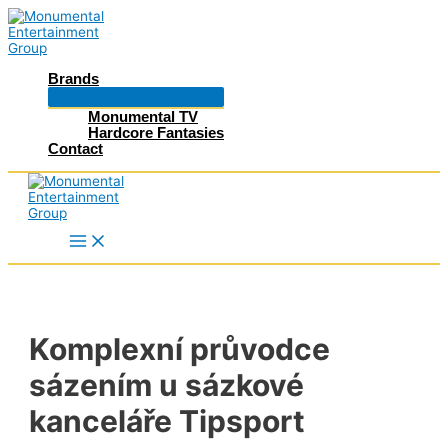
Skip
to
content
Brands
Menu
Toggle
Monumental TV
Hardcore Fantasies
Contact
Main
Menu
Komplexní průvodce
sázením u sázkové
kanceláře Tipsport