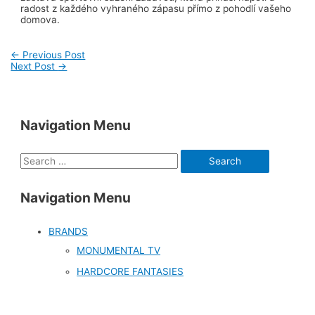
radost z každého vyhraného zápasu přímo z pohodlí vašeho
domova.
Post
←
Previous Post
Next Post
→
navigation
Navigation Menu
S
e
Navigation Menu
a
r
BRANDS
c
MONUMENTAL TV
h
HARDCORE FANTASIES
f
o
r