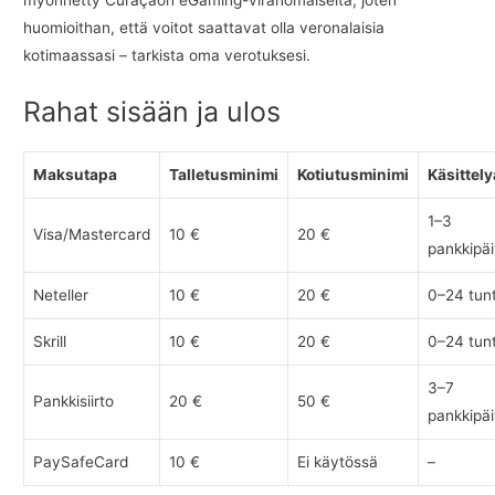
huomioithan, että voitot saattavat olla veronalaisia
kotimaassasi – tarkista oma verotuksesi.
Rahat sisään ja ulos
Maksutapa
Talletusminimi
Kotiutusminimi
Käsittely
1–3
Visa/Mastercard
10 €
20 €
pankkipä
Neteller
10 €
20 €
0–24 tunt
Skrill
10 €
20 €
0–24 tunt
3–7
Pankkisiirto
20 €
50 €
pankkipä
PaySafeCard
10 €
Ei käytössä
–