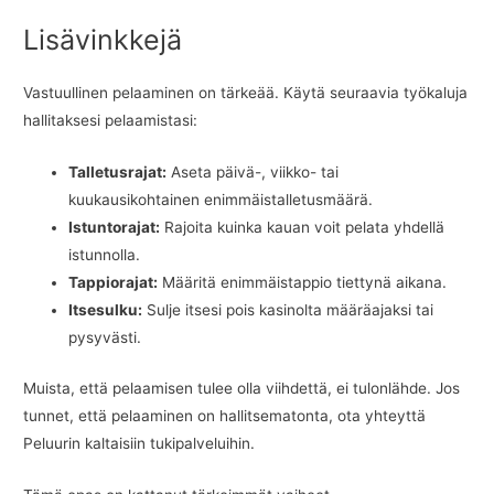
Lisävinkkejä
Vastuullinen pelaaminen on tärkeää. Käytä seuraavia työkaluja
hallitaksesi pelaamistasi:
Talletusrajat:
Aseta päivä-, viikko- tai
kuukausikohtainen enimmäistalletusmäärä.
Istuntorajat:
Rajoita kuinka kauan voit pelata yhdellä
istunnolla.
Tappiorajat:
Määritä enimmäistappio tiettynä aikana.
Itsesulku:
Sulje itsesi pois kasinolta määräajaksi tai
pysyvästi.
Muista, että pelaamisen tulee olla viihdettä, ei tulonlähde. Jos
tunnet, että pelaaminen on hallitsematonta, ota yhteyttä
Peluurin kaltaisiin tukipalveluihin.