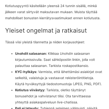
Kotiutuspyyntö käsitellään yleensä 24 tunnin sisällä, minkä
jälkeen varat siirtyvät maksutavan mukaan. Muista täyttää
mahdolliset bonusten kierrätysvaatimukset ennen kotiutusta.
Yleiset ongelmat ja ratkaisut
Tässä viisi yleistä tilannetta ja niiden korjausohjeet:
Unohdit salasanan:
Klikkaa
Unohdin salasanan
kirjautumissivulla. Saat sähköpostiin linkin, jolla voit
palauttaa salasanan. Tarkista roskapostikansio.
KYC-hylkäys:
Varmista, että lähettämäsi asiakirjat ovat
selkeitä, valaistuja ja vastaavat rekisteröintitietoja.
Käytä hyväksyttyjä tiedostomuotoja (JPEG, PNG, PDF).
Kotiutus viivästyy:
Tarkista, oletko täyttänyt
bonusehdot ja vahvistanut tilisi. Ota tarvittaessa
yhteyttä asiakaspalveluun live-chatissa.
Peli ei lataudu:
Tyhjennä selaimen välimuisti, päivitä