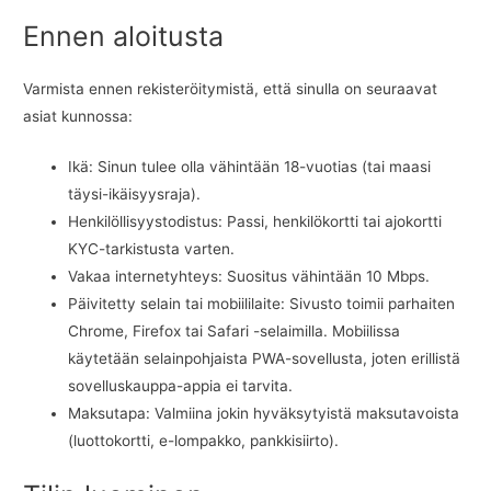
Ennen aloitusta
Varmista ennen rekisteröitymistä, että sinulla on seuraavat
asiat kunnossa:
Ikä: Sinun tulee olla vähintään 18-vuotias (tai maasi
täysi-ikäisyysraja).
Henkilöllisyystodistus: Passi, henkilökortti tai ajokortti
KYC-tarkistusta varten.
Vakaa internetyhteys: Suositus vähintään 10 Mbps.
Päivitetty selain tai mobiililaite: Sivusto toimii parhaiten
Chrome, Firefox tai Safari -selaimilla. Mobiilissa
käytetään selainpohjaista PWA-sovellusta, joten erillistä
sovelluskauppa-appia ei tarvita.
Maksutapa: Valmiina jokin hyväksytyistä maksutavoista
(luottokortti, e-lompakko, pankkisiirto).