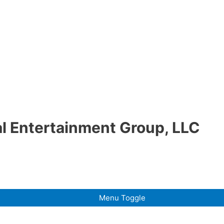
 Entertainment Group, LLC
Menu Toggle