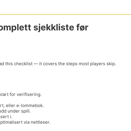
mplett sjekkliste før
ad this checklist — it covers the steps most players skip.
lart for verifisering.
rt, eller e-lommebok.
udd under spill.
ert i.
timalisert via nettleser.