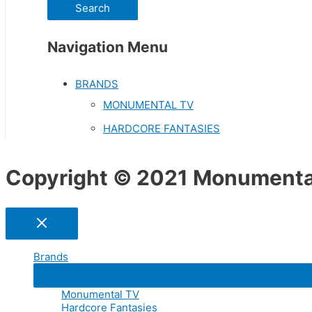
Navigation Menu
BRANDS
MONUMENTAL TV
HARDCORE FANTASIES
Copyright © 2021 Monumental
Brands
Monumental TV
Hardcore Fantasies