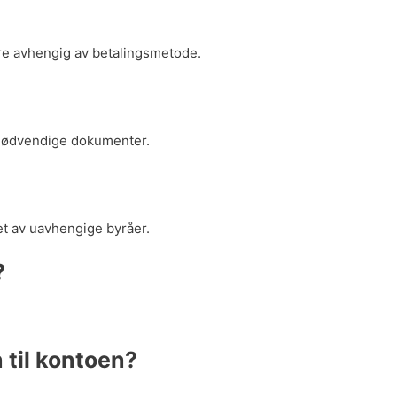
re avhengig av betalingsmetode.
n nødvendige dokumenter.
tet av uavhengige byråer.
?
 til kontoen?