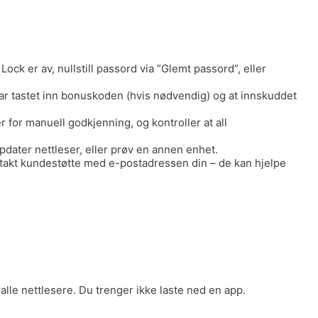
Lock er av, nullstill passord via “Glemt passord”, eller
ar tastet inn bonuskoden (hvis nødvendig) og at innskuddet
r for manuell godkjenning, og kontroller at all
dater nettleser, eller prøv en annen enhet.
akt kundestøtte med e-postadressen din – de kan hjelpe
alle nettlesere. Du trenger ikke laste ned en app.