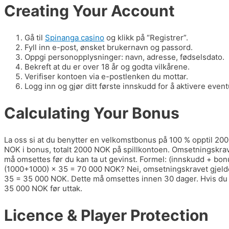
Creating Your Account
Gå til
Spinanga casino
og klikk på “Registrer”.
Fyll inn e-post, ønsket brukernavn og passord.
Oppgi personopplysninger: navn, adresse, fødselsdato.
Bekreft at du er over 18 år og godta vilkårene.
Verifiser kontoen via e-postlenken du mottar.
Logg inn og gjør ditt første innskudd for å aktivere even
Calculating Your Bonus
La oss si at du benytter en velkomstbonus på 100 % opptil 20
NOK i bonus, totalt 2000 NOK på spillkontoen. Omsetningskr
må omsettes før du kan ta ut gevinst. Formel: (innskudd + bonus
(1000+1000) × 35 = 70 000 NOK? Nei, omsetningskravet gjeld
35 = 35 000 NOK. Dette må omsettes innen 30 dager. Hvis du
35 000 NOK før uttak.
Licence & Player Protection