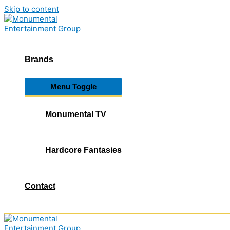
Skip to content
Brands
Menu Toggle
Monumental TV
Hardcore Fantasies
Contact