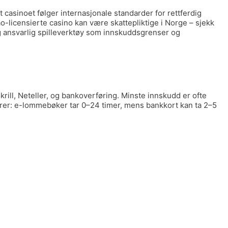
asinoet følger internasjonale standarder for rettferdig
o-licensierte casino kan være skattepliktige i Norge – sjekk
og ansvarlig spilleverktøy som innskuddsgrenser og
krill, Neteller, og bankoverføring. Minste innskudd er ofte
erer: e-lommebøker tar 0–24 timer, mens bankkort kan ta 2–5