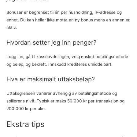
Bonuser er begrenset til én per husholdning, IP-adresse og
enhet. Du kan heller ikke motta en ny bonus mens en annen er
aktiv.
Hvordan setter jeg inn penger?
Logg inn, gå til kasseavdelingen, velg ønsket betalingsmetode
og beløp, og bekreft. Innskudd krediteres umiddelbart.
Hva er maksimalt uttaksbeløp?
Uttaksgrensen varierer avhengig av betalingsmetode og
spillerens nivå. Typisk er maks 50 000 kr per transaksjon og
200 000 kr per uke.
Ekstra tips