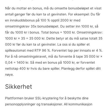
Når du mottar en bonus, må du omsette bonusbeløpet et visst
antall ganger før du kan ta ut gevinsten. For eksempel: Du får
en innskuddsbonus på 100 % opptil 2000 kr med
omsetningskrav 35x bonusbeløpet. Du setter inn 1000 kr, så
får du 1000 kr i bonus. Total bonus = 1000 kr. Omsetningskrav:
1000 kr × 35 = 35 000 kr. Dette betyr at du må satse totalt 35
000 kr før du kan ta ut gevinster. La oss si du spiller et
spilleautomat med RTP 96 %. Forventet tap per innsats er 4 %.
For å nå omsetningskravet, må du forvente å tape 35 000 kr ×
0,04 = 1400 kr. Så med en bonus på 1000 kr, er forventet
nettotap 400 kr hvis du bare spiller. Planlegg derfor spillet ditt
nøye.
Sikkerhet
Plattformen bruker SSL-kryptering for å beskytte dine
personopplysninger og transaksjoner. All kommunikasjon