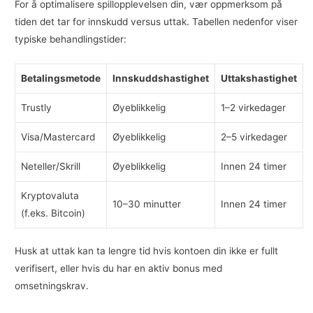
For å optimalisere spillopplevelsen din, vær oppmerksom på
tiden det tar for innskudd versus uttak. Tabellen nedenfor viser
typiske behandlingstider:
Betalingsmetode
Innskuddshastighet
Uttakshastighet
Trustly
Øyeblikkelig
1–2 virkedager
Visa/Mastercard
Øyeblikkelig
2–5 virkedager
Neteller/Skrill
Øyeblikkelig
Innen 24 timer
Kryptovaluta
10–30 minutter
Innen 24 timer
(f.eks. Bitcoin)
Husk at uttak kan ta lengre tid hvis kontoen din ikke er fullt
verifisert, eller hvis du har en aktiv bonus med
omsetningskrav.