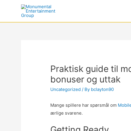
Praktisk guide til m
bonuser og uttak
Uncategorized
/ By
bclayton90
Mange spillere har spørsmål om
Mobil
ærlige svarene.
Getting Ready