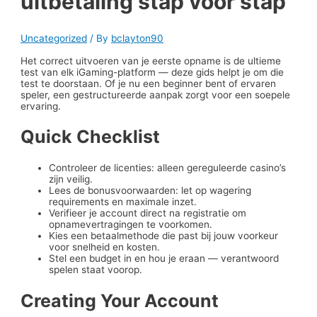
uitbetaling stap voor stap
Uncategorized
/ By
bclayton90
Het correct uitvoeren van je eerste opname is de ultieme
test van elk iGaming-platform — deze gids helpt je om die
test te doorstaan. Of je nu een beginner bent of ervaren
speler, een gestructureerde aanpak zorgt voor een soepele
ervaring.
Quick Checklist
Controleer de licenties: alleen gereguleerde casino’s
zijn veilig.
Lees de bonusvoorwaarden: let op wagering
requirements en maximale inzet.
Verifieer je account direct na registratie om
opnamevertragingen te voorkomen.
Kies een betaalmethode die past bij jouw voorkeur
voor snelheid en kosten.
Stel een budget in en hou je eraan — verantwoord
spelen staat voorop.
Creating Your Account