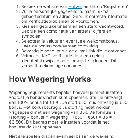
Bezoek de website van
Hotwin
en klik op ‘Registreren’.
Vul je persoonlijke gegevens in: naam, e-mail,
geboortedatum en adres. Gebruik correcte informatie
om verificatieproblemen te voorkomen.
Kies een gebruikersnaam en een sterk wachtwoord.
Gebruik een combinatie van letters, cijfers en
symbolen.
Selecteer je valuta en eventuele welkomstbonus.
Lees de bonusvoorwaarden zorgvuldig.
Bevestig je account via de e-mail link die je ontvangt.
Voltooi de KYC-verificatie door een geldig
identiteitsbewijs en adresbewijs te uploaden. Dit
versnelt toekomstige opnames.
How Wagering Works
Wagering requirements bepalen hoeveel je moet inzetten
voordat je bonuswinsten kunt opnemen. Stel, je ontvangt
een 100% bonus tot €100. Je stort €50, dus ontvang je €50
bonus. Het bonusbedrag plus storting moet worden
vrijgespeeld met een wagering van 35x. De formule is:
(storting + bonus) × wagering = (€50 + €50) × 35 =
€3.500. Dit bedrag moet je inzetten voordat je het
bonussaldo kunt opnemen.
Niet alle spellen dragen evenveel bij aan de wagering.