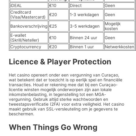
iDEAL
€10
Direct
Geen
Creditcard
€20
1-3 werkdagen
Geen
(Visa/Mastercard)
Mogelijk
Bankoverschrijving
€25
3-5 werkdagen
kosten
E-wallet
€10
Binnen 24 uur
Geen
(Skrill/Neteller)
Cryptocurrency
€20
Binnen 1 uur
Netwerkkosten
Licence & Player Protection
Het casino opereert onder een vergunning van Curaçao,
wat betekent dat er toezicht is op eerlijk spel en financiële
transacties. Houd er rekening mee dat bij een Curaçao-
licentie winsten mogelijk onderworpen zijn aan lokale
inkomstenbelasting, in tegenstelling tot een MGA-
vergunning. Gebruik altijd sterke wachtwoorden en
tweestapsverificatie (2FA) voor extra veiligheid. Het casino
maakt gebruik van SSL-versleuteling om je gegevens te
beschermen.
When Things Go Wrong