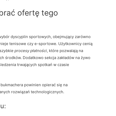
rać ofertę tego
wybór dyscyplin sportowych, obejmujący zarówno
turnieje tenisowe czy e-sportowe. Użytkownicy cenią
szybkie procesy płatności
, które pozwalają na
ych środków. Dodatkowo sekcja zakładów na żywo
edzenia trwających spotkań w czasie
bukmachera powinien opierać się na
zanych rozwiązań technologicznych.
u: