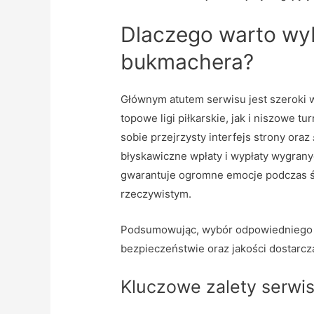
Dlaczego warto wyb
bukmachera?
Głównym atutem serwisu jest szeroki 
topowe ligi piłkarskie, jak i niszowe 
sobie przejrzysty interfejs strony oraz
błyskawiczne wpłaty i wypłaty wygran
gwarantuje ogromne emocje podczas śl
rzeczywistym.
Podsumowując, wybór odpowiedniego 
bezpieczeństwie oraz jakości dostarc
Kluczowe zalety serwis