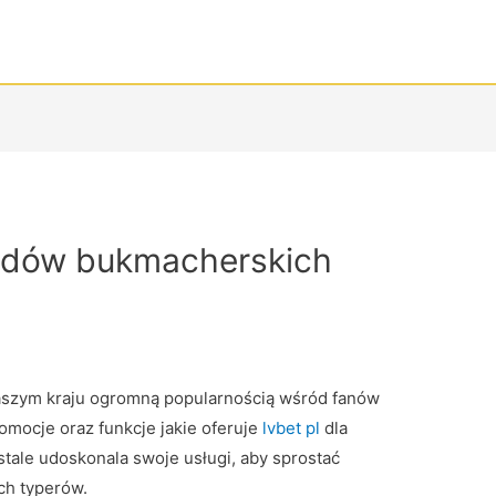
ładów bukmacherskich
aszym kraju ogromną popularnością wśród fanów
omocje oraz funkcje jakie oferuje
lvbet pl
dla
stale udoskonala swoje usługi, aby sprostać
ch typerów.