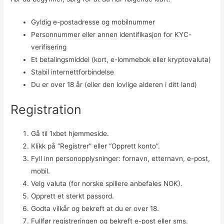
Gyldig e-postadresse og mobilnummer
Personnummer eller annen identifikasjon for KYC-
verifisering
Et betalingsmiddel (kort, e-lommebok eller kryptovaluta)
Stabil internettforbindelse
Du er over 18 år (eller den lovlige alderen i ditt land)
Registration
Gå til 1xbet hjemmeside.
Klikk på “Registrer” eller “Opprett konto”.
Fyll inn personopplysninger: fornavn, etternavn, e-post,
mobil.
Velg valuta (for norske spillere anbefales NOK).
Opprett et sterkt passord.
Godta vilkår og bekreft at du er over 18.
Fullfør registreringen og bekreft e-post eller sms.