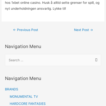
hos 1xbet online casino. Husk å alltid sette grenser for spill, og
nyt underholdningen ansvarlig. Lykke til!
Post
←
Previous Post
Next Post
→
navigation
Navigation Menu
S
e
a
r
Navigation Menu
c
h
BRANDS
f
MONUMENTAL TV
o
HARDCORE FANTASIES