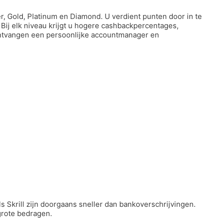
ver, Gold, Platinum en Diamond. U verdient punten door in te
 Bij elk niveau krijgt u hogere cashbackpercentages,
ntvangen een persoonlijke accountmanager en
Skrill zijn doorgaans sneller dan bankoverschrijvingen.
grote bedragen.