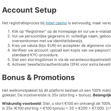
Account Setup
Het registratieproces bij
Inbet casino
is eenvoudig, maar verei
Klik op “Registreer” op de homepage en vul uw e-maila
Vul uw persoonlijke gegevens in: volledige naam, gebo
overeenkomen met uw identiteitsbewijs.
Kies uw valuta (bijv. EUR) en accepteer de algemene vo
Verifieer uw account: upload een kopie van uw paspoort 
standaard KYC-procedure.
Stel een stortingslimiet in via de verantwoordspelinstell
Activeer tweefactorauthenticatie (2FA) voor extra beveili
Bonus & Promotions
Het welkomstpakket bij dit platform bestaat uit een 100% mat
gokkast. De inzetvereiste is 35x (storting + bonus).
Belangrijk
Wiskundig voorbeeld:
Stel, u stort €100 en ontvangt de 100%
is 35x (€100 storting + €100 bonus) = 35 × €200 = €7.000. 