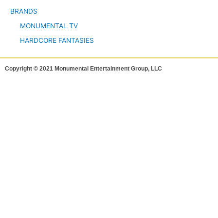
BRANDS
MONUMENTAL TV
HARDCORE FANTASIES
Copyright © 2021 Monumental Entertainment Group, LLC