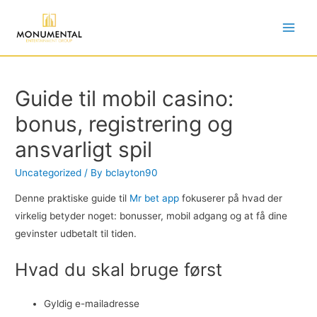
Guide til mobil casino:
bonus, registrering og
ansvarligt spil
Uncategorized
/ By
bclayton90
Denne praktiske guide til
Mr bet app
fokuserer på hvad der
virkelig betyder noget: bonusser, mobil adgang og at få dine
gevinster udbetalt til tiden.
Hvad du skal bruge først
Gyldig e-mailadresse