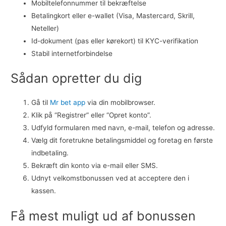
Mobiltelefonnummer til bekræftelse
Betalingkort eller e-wallet (Visa, Mastercard, Skrill,
Neteller)
Id-dokument (pas eller kørekort) til KYC-verifikation
Stabil internetforbindelse
Sådan opretter du dig
Gå til
Mr bet app
via din mobilbrowser.
Klik på “Registrer” eller “Opret konto”.
Udfyld formularen med navn, e-mail, telefon og adresse.
Vælg dit foretrukne betalingsmiddel og foretag en første
indbetaling.
Bekræft din konto via e-mail eller SMS.
Udnyt velkomstbonussen ved at acceptere den i
kassen.
Få mest muligt ud af bonussen