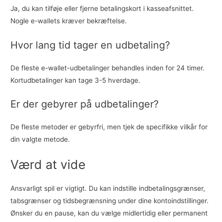
Ja, du kan tilføje eller fjerne betalingskort i kasseafsnittet.
Nogle e-wallets kræver bekræftelse.
Hvor lang tid tager en udbetaling?
De fleste e-wallet-udbetalinger behandles inden for 24 timer.
Kortudbetalinger kan tage 3-5 hverdage.
Er der gebyrer på udbetalinger?
De fleste metoder er gebyrfri, men tjek de specifikke vilkår for
din valgte metode.
Værd at vide
Ansvarligt spil er vigtigt. Du kan indstille indbetalingsgrænser,
tabsgrænser og tidsbegrænsning under dine kontoindstillinger.
Ønsker du en pause, kan du vælge midlertidig eller permanent