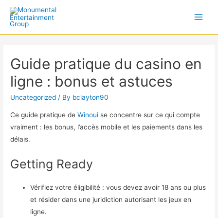
Main
Men
Guide pratique du casino en
ligne : bonus et astuces
Uncategorized
/ By
bclayton90
Ce guide pratique de
Winoui
se concentre sur ce qui compte
vraiment : les bonus, l’accès mobile et les paiements dans les
délais.
Getting Ready
Vérifiez votre éligibilité : vous devez avoir 18 ans ou plus
et résider dans une juridiction autorisant les jeux en
ligne.