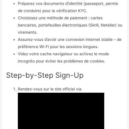
Préparez vos documents d’identité (passeport, permis
de conduire) pour la vérification KYC.
Choisissez une méthode de paiement : cartes
bancaires, portefeuilles électroniques (Skrill, Neteller) ou
virements.
Assurez-vous d’avoir une connexion internet stable – de
préférence Wi-Fi pour les sessions longues.
Videz votre cache navigateur ou activez le mode
incognito pour éviter les problèmes de cookies.
Step-by-Step Sign-Up
Rendez-vous sur le site officiel via