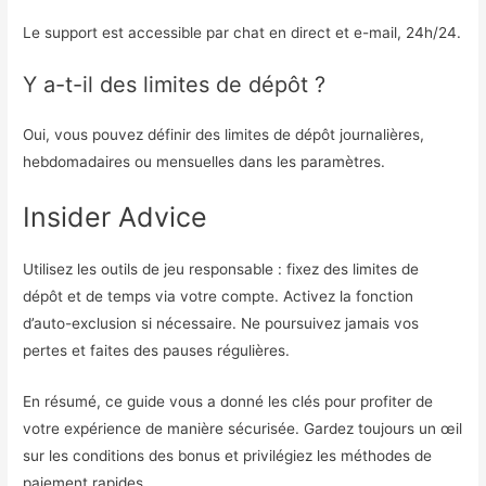
Le support est accessible par chat en direct et e-mail, 24h/24.
Y a-t-il des limites de dépôt ?
Oui, vous pouvez définir des limites de dépôt journalières,
hebdomadaires ou mensuelles dans les paramètres.
Insider Advice
Utilisez les outils de jeu responsable : fixez des limites de
dépôt et de temps via votre compte. Activez la fonction
d’auto-exclusion si nécessaire. Ne poursuivez jamais vos
pertes et faites des pauses régulières.
En résumé, ce guide vous a donné les clés pour profiter de
votre expérience de manière sécurisée. Gardez toujours un œil
sur les conditions des bonus et privilégiez les méthodes de
paiement rapides.