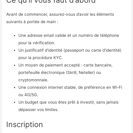
Avant de commencer, assurez-vous d’avoir les éléments
suivants à portée de main :
Une adresse email valide et un numéro de téléphone
pour la vérification.
Un justificatif d’identité (passeport ou carte d’identité)
pour la procédure KYC.
Un moyen de paiement accepté : carte bancaire,
portefeuille électronique (Skrill, Neteller) ou
cryptomonnaie.
Une connexion internet stable, de préférence en Wi-Fi
ou 4G/5G.
Un budget que vous êtes prêt à investir, sans jamais
dépasser vos limites.
Inscription