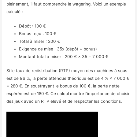
pleinement, il faut comprendre le wagering. Voici un exemple
calculé :
Dépôt : 100 €
Bonus reçu : 100 €
Total à miser : 200 €
Exigence de mise : 35x (dépôt + bonus)
Montant total à miser : 200 € × 35 = 7 000 €
Si le taux de redistribution (RTP) moyen des machines à sous
est de 96 %, la perte attendue théorique est de 4 % × 7 000 €
= 280 €. En soustrayant le bonus de 100 €, la perte nette
espérée est de 180 €. Ce calcul montre l’importance de choisir
des jeux avec un RTP élevé et de respecter les conditions.