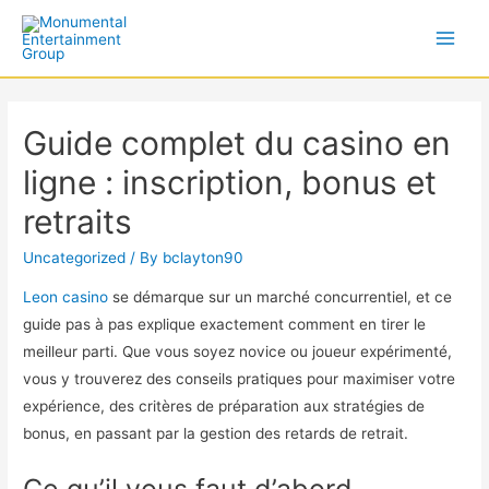
Main
Men
Guide complet du casino en
ligne : inscription, bonus et
retraits
Uncategorized
/ By
bclayton90
Leon casino
se démarque sur un marché concurrentiel, et ce
guide pas à pas explique exactement comment en tirer le
meilleur parti. Que vous soyez novice ou joueur expérimenté,
vous y trouverez des conseils pratiques pour maximiser votre
expérience, des critères de préparation aux stratégies de
bonus, en passant par la gestion des retards de retrait.
Ce qu’il vous faut d’abord