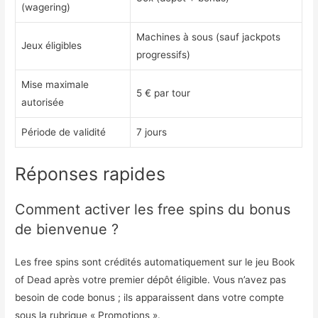
(wagering)
Machines à sous (sauf jackpots
Jeux éligibles
progressifs)
Mise maximale
5 € par tour
autorisée
Période de validité
7 jours
Réponses rapides
Comment activer les free spins du bonus
de bienvenue ?
Les free spins sont crédités automatiquement sur le jeu Book
of Dead après votre premier dépôt éligible. Vous n’avez pas
besoin de code bonus ; ils apparaissent dans votre compte
sous la rubrique « Promotions ».