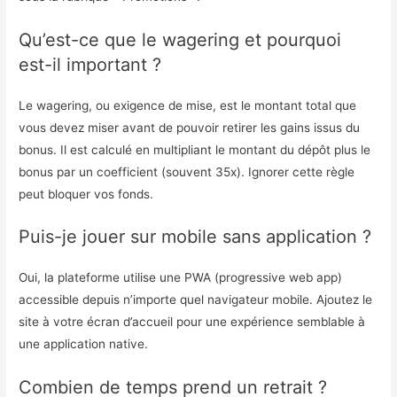
Qu’est-ce que le wagering et pourquoi
est-il important ?
Le wagering, ou exigence de mise, est le montant total que
vous devez miser avant de pouvoir retirer les gains issus du
bonus. Il est calculé en multipliant le montant du dépôt plus le
bonus par un coefficient (souvent 35x). Ignorer cette règle
peut bloquer vos fonds.
Puis-je jouer sur mobile sans application ?
Oui, la plateforme utilise une PWA (progressive web app)
accessible depuis n’importe quel navigateur mobile. Ajoutez le
site à votre écran d’accueil pour une expérience semblable à
une application native.
Combien de temps prend un retrait ?