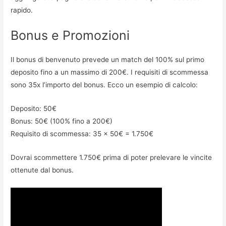
rapido.
Bonus e Promozioni
Il bonus di benvenuto prevede un match del 100% sul primo
deposito fino a un massimo di 200€. I requisiti di scommessa
sono 35x l’importo del bonus. Ecco un esempio di calcolo:
Deposito: 50€
Bonus: 50€ (100% fino a 200€)
Requisito di scommessa: 35 x 50€ = 1.750€
Dovrai scommettere 1.750€ prima di poter prelevare le vincite
ottenute dal bonus.