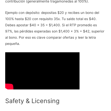
contribución (generalmente tragamonedas al 100%).
Ejemplo con depósito: depositas $20 y recibes un bono del
100% hasta $20 con requisito 35x. Tu saldo total es $40.
Debes apostar $40 × 35 = $1,400. Si el RTP promedio es
97%, las pérdidas esperadas son $1,400 × 3% = $42, superior
al bono. Por eso es clave comparar ofertas y leer la letra
pequeña.
Safety & Licensing