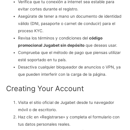
Verifica que tu conexión a internet sea estable para
evitar cortes durante el registro.
Asegúrate de tener a mano un documento de identidad
válido (DNI, pasaporte o carnet de conducir) para el
proceso KYC.
Revisa los términos y condiciones del
código
promocional Jugabet sin depósito
que deseas usar.
Comprueba que el método de pago que piensas utilizar
esté soportado en tu país.
Desactiva cualquier bloqueador de anuncios o VPN, ya
que pueden interferir con la carga de la página.
Creating Your Account
Visita el sitio oficial de Jugabet desde tu navegador
móvil o de escritorio.
Haz clic en «Registrarse» y completa el formulario con
tus datos personales reales.