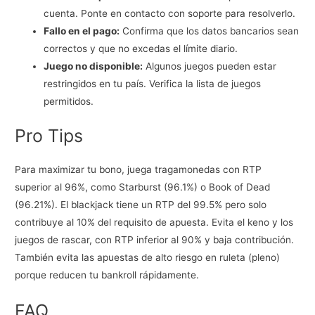
cuenta. Ponte en contacto con soporte para resolverlo.
Fallo en el pago:
Confirma que los datos bancarios sean
correctos y que no excedas el límite diario.
Juego no disponible:
Algunos juegos pueden estar
restringidos en tu país. Verifica la lista de juegos
permitidos.
Pro Tips
Para maximizar tu bono, juega tragamonedas con RTP
superior al 96%, como Starburst (96.1%) o Book of Dead
(96.21%). El blackjack tiene un RTP del 99.5% pero solo
contribuye al 10% del requisito de apuesta. Evita el keno y los
juegos de rascar, con RTP inferior al 90% y baja contribución.
También evita las apuestas de alto riesgo en ruleta (pleno)
porque reducen tu bankroll rápidamente.
FAQ