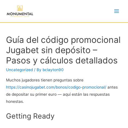
Guía del código promocional
Jugabet sin depósito –
Pasos y cálculos detallados
Uncategorized
/ By
bclayton90
Muchos jugadores tienen preguntas sobre
https://casinojugabet.com/bonos/codigo-promocional/
antes
de depositar su primer euro — aquí están las respuestas
honestas.
Getting Ready