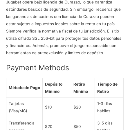
Jugabet opera bajo licencia de Curazao, lo que garantiza
estándares básicos de seguridad. Sin embargo, recuerda que
las ganancias de casinos con licencia de Curazao pueden
estar sujetas a impuestos locales sobre la renta en tu país.
Siempre verifica la normativa fiscal de tu jurisdicción. El sitio
utiliza cifrado SSL 256-bit para proteger tus datos personales
y financieros. Además, promueve el juego responsable con
herramientas de autoexclusión y límites de depósito.
Payment Methods
Depósito
Retiro
Tiempo de
Método de Pago
Mínimo
Mínimo
Retiro
Tarjetas
1-3 días
$10
$20
(Visa/MC)
hábiles
Transferencia
3-5 días
$20
$50