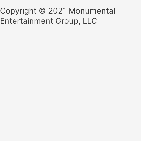
r
Copyright © 2021 Monumental
:
Entertainment Group, LLC