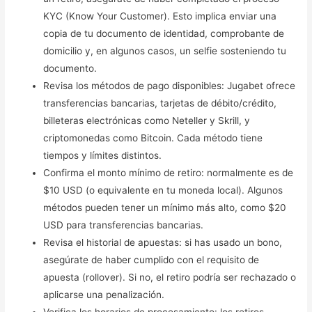
KYC (Know Your Customer). Esto implica enviar una
copia de tu documento de identidad, comprobante de
domicilio y, en algunos casos, un selfie sosteniendo tu
documento.
Revisa los métodos de pago disponibles: Jugabet ofrece
transferencias bancarias, tarjetas de débito/crédito,
billeteras electrónicas como Neteller y Skrill, y
criptomonedas como Bitcoin. Cada método tiene
tiempos y límites distintos.
Confirma el monto mínimo de retiro: normalmente es de
$10 USD (o equivalente en tu moneda local). Algunos
métodos pueden tener un mínimo más alto, como $20
USD para transferencias bancarias.
Revisa el historial de apuestas: si has usado un bono,
asegúrate de haber cumplido con el requisito de
apuesta (rollover). Si no, el retiro podría ser rechazado o
aplicarse una penalización.
Verifica los horarios de procesamiento: los retiros