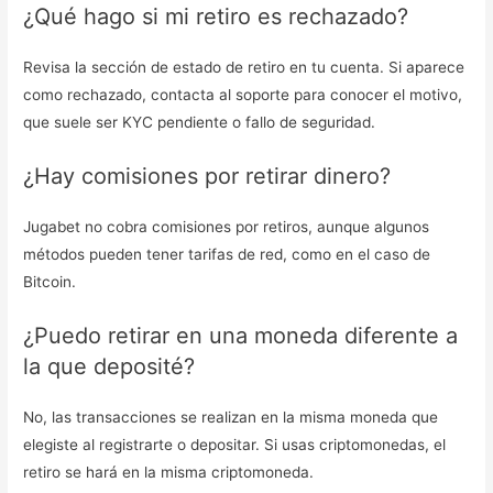
¿Qué hago si mi retiro es rechazado?
Revisa la sección de estado de retiro en tu cuenta. Si aparece
como rechazado, contacta al soporte para conocer el motivo,
que suele ser KYC pendiente o fallo de seguridad.
¿Hay comisiones por retirar dinero?
Jugabet no cobra comisiones por retiros, aunque algunos
métodos pueden tener tarifas de red, como en el caso de
Bitcoin.
¿Puedo retirar en una moneda diferente a
la que deposité?
No, las transacciones se realizan en la misma moneda que
elegiste al registrarte o depositar. Si usas criptomonedas, el
retiro se hará en la misma criptomoneda.