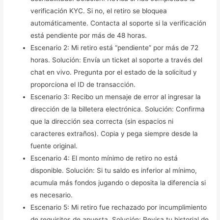
verificación KYC. Si no, el retiro se bloquea
automáticamente. Contacta al soporte si la verificación
está pendiente por más de 48 horas.
Escenario 2: Mi retiro está “pendiente” por más de 72
horas. Solución: Envía un ticket al soporte a través del
chat en vivo. Pregunta por el estado de la solicitud y
proporciona el ID de transacción.
Escenario 3: Recibo un mensaje de error al ingresar la
dirección de la billetera electrónica. Solución: Confirma
que la dirección sea correcta (sin espacios ni
caracteres extraños). Copia y pega siempre desde la
fuente original.
Escenario 4: El monto mínimo de retiro no está
disponible. Solución: Si tu saldo es inferior al mínimo,
acumula más fondos jugando o deposita la diferencia si
es necesario.
Escenario 5: Mi retiro fue rechazado por incumplimiento
de requisitos de apuesta. Solución: Revisa tu historial de