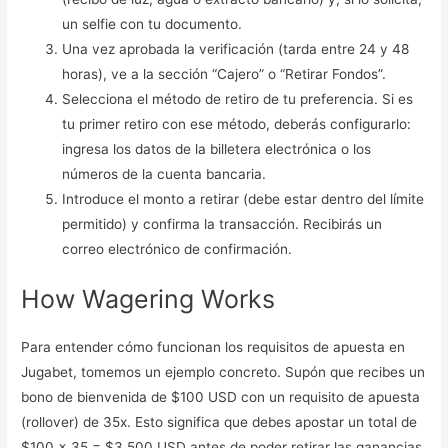
un selfie con tu documento.
Una vez aprobada la verificación (tarda entre 24 y 48
horas), ve a la sección “Cajero” o “Retirar Fondos”.
Selecciona el método de retiro de tu preferencia. Si es
tu primer retiro con ese método, deberás configurarlo:
ingresa los datos de la billetera electrónica o los
números de la cuenta bancaria.
Introduce el monto a retirar (debe estar dentro del límite
permitido) y confirma la transacción. Recibirás un
correo electrónico de confirmación.
How Wagering Works
Para entender cómo funcionan los requisitos de apuesta en
Jugabet, tomemos un ejemplo concreto. Supón que recibes un
bono de bienvenida de $100 USD con un requisito de apuesta
(rollover) de 35x. Esto significa que debes apostar un total de
$100 × 35 = $3,500 USD antes de poder retirar las ganancias