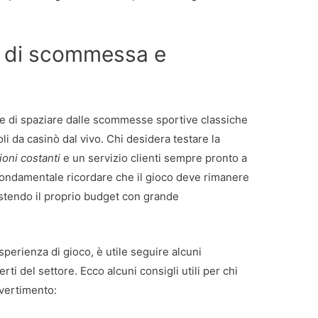
ni di scommessa e
te di spaziare dalle scommesse sportive classiche
li da casinò dal vivo. Chi desidera testare la
oni costanti
e un servizio clienti sempre pronto a
fondamentale ricordare che il gioco deve rimanere
tendo il proprio budget con grande
sperienza di gioco, è utile seguire alcuni
rti del settore. Ecco alcuni consigli utili per chi
ivertimento: