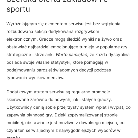
sportu
Wyróżniającym się elementem serwisu jest bez wątpienia
rozbudowana sekcja dedykowana rozgrywkom
elektronicznym. Gracze mogą śledzić wyniki na żywo oraz
obstawiać najbardziej emocjonujące turnieje w popularne gry
strategiczne i strzelanki.
Warto pamiętać
, że każda dyscyplina
posiada swoje własne statystyki, które pomagają w
podejmowaniu bardziej świadomych decyzji podczas
typowania wyników meczów.
Dodatkowym atutem serwisu są regularne promocje
skierowane zarówno do nowych, jak i stałych graczy.
Użytkownicy cenią sobie przejrzysty system wpłat i wypłat, co
zapewnia płynność gry. Dzięki zoptymalizowanej stronie
mobilnej, obstawianie jest możliwe z dowolnego miejsca, co
czyni ten serwis jednym z najwygodniejszych wyborów w