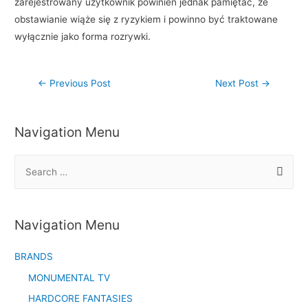
zarejestrowany użytkownik powinien jednak pamiętać, że
obstawianie wiąże się z ryzykiem i powinno być traktowane
wyłącznie jako forma rozrywki.
←
Previous Post
Next Post
→
Navigation Menu
Navigation Menu
BRANDS
MONUMENTAL TV
HARDCORE FANTASIES