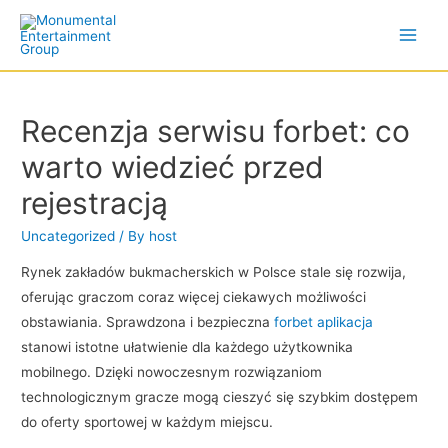
Recenzja serwisu forbet: co
warto wiedzieć przed
rejestracją
Uncategorized
/ By
host
Rynek zakładów bukmacherskich w Polsce stale się rozwija,
oferując graczom coraz więcej ciekawych możliwości
obstawiania. Sprawdzona i bezpieczna
forbet aplikacja
stanowi istotne ułatwienie dla każdego użytkownika
mobilnego. Dzięki nowoczesnym rozwiązaniom
technologicznym gracze mogą cieszyć się szybkim dostępem
do oferty sportowej w każdym miejscu.