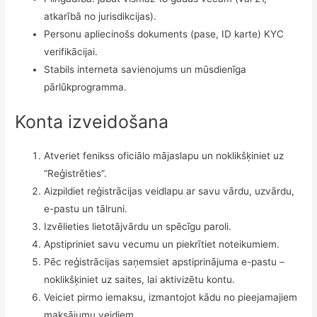
atkarībā no jurisdikcijas).
Personu apliecinošs dokuments (pase, ID karte) KYC
verifikācijai.
Stabils interneta savienojums un mūsdienīga
pārlūkprogramma.
Konta izveidošana
Atveriet fenikss oficiālo mājaslapu un noklikšķiniet uz
“Reģistrēties”.
Aizpildiet reģistrācijas veidlapu ar savu vārdu, uzvārdu,
e-pastu un tālruni.
Izvēlieties lietotājvārdu un spēcīgu paroli.
Apstipriniet savu vecumu un piekrītiet noteikumiem.
Pēc reģistrācijas saņemsiet apstiprinājuma e-pastu –
noklikšķiniet uz saites, lai aktivizētu kontu.
Veiciet pirmo iemaksu, izmantojot kādu no pieejamajiem
maksājumu veidiem.