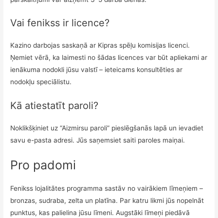
Vai fenikss ir licence?
Kazino darbojas saskaņā ar Kipras spēļu komisijas licenci.
Ņemiet vērā, ka laimesti no šādas licences var būt apliekami ar
ienākuma nodokli jūsu valstī – ieteicams konsultēties ar
nodokļu speciālistu.
Kā atiestatīt paroli?
Noklikšķiniet uz “Aizmirsu paroli” pieslēgšanās lapā un ievadiet
savu e-pasta adresi. Jūs saņemsiet saiti paroles maiņai.
Pro padomi
Fenikss lojalitātes programma sastāv no vairākiem līmeņiem –
bronzas, sudraba, zelta un platīna. Par katru likmi jūs nopelnāt
punktus, kas palielina jūsu līmeni. Augstāki līmeņi piedāvā