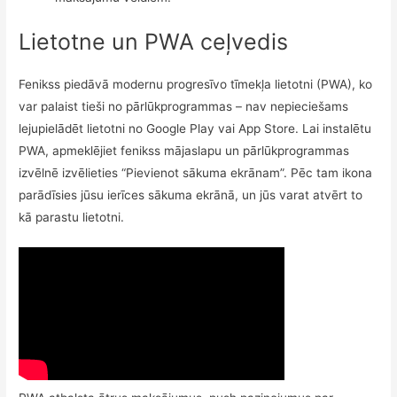
Lietotne un PWA ceļvedis
Fenikss piedāvā modernu progresīvo tīmekļa lietotni (PWA), ko
var palaist tieši no pārlūkprogrammas – nav nepieciešams
lejupielādēt lietotni no Google Play vai App Store. Lai instalētu
PWA, apmeklējiet fenikss mājaslapu un pārlūkprogrammas
izvēlnē izvēlieties “Pievienot sākuma ekrānam”. Pēc tam ikona
parādīsies jūsu ierīces sākuma ekrānā, un jūs varat atvērt to
kā parastu lietotni.