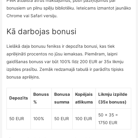
PWA atbalsta ātrus maksājumus, push paziņojumus par
bonusiem un pilnu spēļu bibliotēku. Ieteicams izmantot jaunāko
Chrome vai Safari versiju.
Kā darbojas bonusi
Lielākā daļa bonusu fenikss ir depozīta bonusi, kas tiek
aprēķināti procentos no jūsu iemaksas. Piemēram, laipni
gaidīšanas bonuss var būt 100% līdz 200 EUR ar 35x likmju
izpildes prasību. Zemāk redzamajā tabulā ir parādīts tipisks
bonusa aprēķins.
Bonuss
Bonusa
Kopējais
Likmju izpilde
Depozīts
%
summa
atlikums
(35x bonuss)
50 × 35 =
50 EUR
100%
50 EUR
100 EUR
1750 EUR