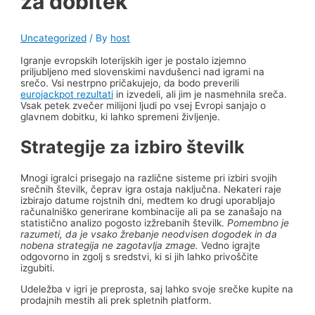
za dobitek
Uncategorized
/ By
host
Igranje evropskih loterijskih iger je postalo izjemno
priljubljeno med slovenskimi navdušenci nad igrami na
srečo. Vsi nestrpno pričakujejo, da bodo preverili
eurojackpot rezultati
in izvedeli, ali jim je nasmehnila sreča.
Vsak petek zvečer milijoni ljudi po vsej Evropi sanjajo o
glavnem dobitku, ki lahko spremeni življenje.
Strategije za izbiro številk
Mnogi igralci prisegajo na različne sisteme pri izbiri svojih
srečnih številk, čeprav igra ostaja naključna. Nekateri raje
izbirajo datume rojstnih dni, medtem ko drugi uporabljajo
računalniško generirane kombinacije ali pa se zanašajo na
statistično analizo pogosto izžrebanih številk.
Pomembno je
razumeti, da je vsako žrebanje neodvisen dogodek in da
nobena strategija ne zagotavlja zmage.
Vedno igrajte
odgovorno in zgolj s sredstvi, ki si jih lahko privoščite
izgubiti.
Udeležba v igri je preprosta, saj lahko svoje srečke kupite na
prodajnih mestih ali prek spletnih platform.