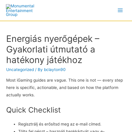
Energiás nyerőgépek –
Gyakorlati útmutató a
hatékony játékhoz
Uncategorized
/ By
bclayton90
Most iGaming guides are vague. This one is not — every step
here is specific, actionable, and based on how the platform
actually works.
Quick Checklist
Regisztrálj és erősítsd meg az e-mail címed.
Tölts fel pénzt – használj bankkártyát vagy e-