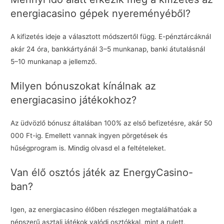
energiacasino gépek nyereményéből?
A kifizetés ideje a választott módszertől függ. E-pénztárcáknál
akár 24 óra, bankkártyánál 3–5 munkanap, banki átutalásnál
5–10 munkanap a jellemző.
Milyen bónuszokat kínálnak az
energiacasino játékokhoz?
Az üdvözlő bónusz általában 100% az első befizetésre, akár 50
000 Ft-ig. Emellett vannak ingyen pörgetések és
hűségprogram is. Mindig olvasd el a feltételeket.
Van élő osztós játék az EnergyCasino-
ban?
Igen, az energiacasino élőben részlegen megtalálhatóak a
népszerű asztali játékok valódi osztókkal, mint a rulett,