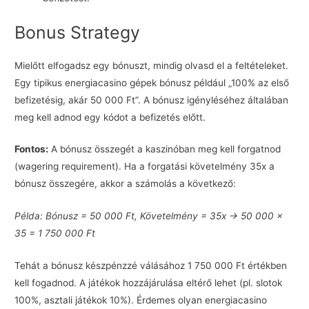
Bonus Strategy
Mielőtt elfogadsz egy bónuszt, mindig olvasd el a feltételeket.
Egy tipikus energiacasino gépek bónusz például „100% az első
befizetésig, akár 50 000 Ft”. A bónusz igényléséhez általában
meg kell adnod egy kódot a befizetés előtt.
Fontos:
A bónusz összegét a kaszinóban meg kell forgatnod
(wagering requirement). Ha a forgatási követelmény 35x a
bónusz összegére, akkor a számolás a következő:
Példa: Bónusz = 50 000 Ft, Követelmény = 35x → 50 000 ×
35 = 1 750 000 Ft
Tehát a bónusz készpénzzé válásához 1 750 000 Ft értékben
kell fogadnod. A játékok hozzájárulása eltérő lehet (pl. slotok
100%, asztali játékok 10%). Érdemes olyan energiacasino