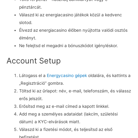
pénztárcát.
Válaszd ki az energiacasino játékok közül a kedvenc
slotod.
Élvezd az energiacasino élőben nyújtotta valódi osztós
élményt.
Ne felejtsd el megadni a bónuszkódot igényléskor.
Account Setup
Látogass el a
Energycasino gépek
oldalára, és kattints a
„Regisztráció” gombra.
Töltsd ki az űrlapot: név, e-mail, telefonszám, és válassz
erős jelszót.
Erősítsd meg az e-mail címed a kapott linkkel.
Add meg a személyes adataidat (lakcím, születési
dátum) a KYC-elvárások miatt.
Válaszd ki a fizetési módot, és teljesítsd az első
befizetést.