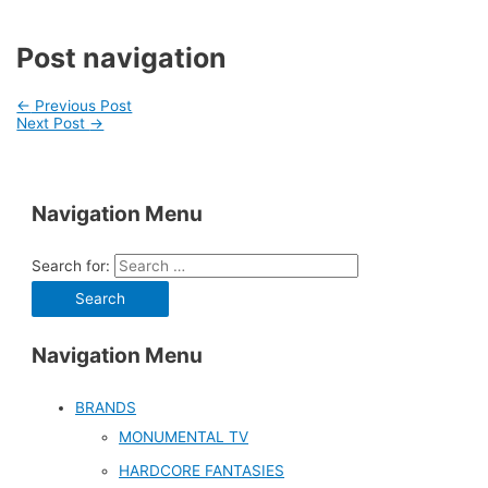
Post navigation
←
Previous Post
Next Post
→
Navigation Menu
Search for:
Navigation Menu
BRANDS
MONUMENTAL TV
HARDCORE FANTASIES