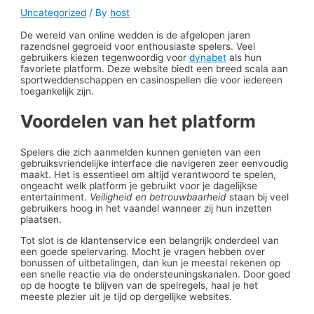
Uncategorized
/ By
host
De wereld van online wedden is de afgelopen jaren
razendsnel gegroeid voor enthousiaste spelers. Veel
gebruikers kiezen tegenwoordig voor
dynabet
als hun
favoriete platform. Deze website biedt een breed scala aan
sportweddenschappen en casinospellen die voor iedereen
toegankelijk zijn.
Voordelen van het platform
Spelers die zich aanmelden kunnen genieten van een
gebruiksvriendelijke interface die navigeren zeer eenvoudig
maakt. Het is essentieel om altijd verantwoord te spelen,
ongeacht welk platform je gebruikt voor je dagelijkse
entertainment.
Veiligheid en betrouwbaarheid
staan bij veel
gebruikers hoog in het vaandel wanneer zij hun inzetten
plaatsen.
Tot slot is de klantenservice een belangrijk onderdeel van
een goede spelervaring. Mocht je vragen hebben over
bonussen of uitbetalingen, dan kun je meestal rekenen op
een snelle reactie via de ondersteuningskanalen. Door goed
op de hoogte te blijven van de spelregels, haal je het
meeste plezier uit je tijd op dergelijke websites.