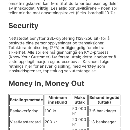
omsetningskravet kan føre til at du taper bonusen og deler
av innskuddet.
Viktig:
Les alltid bonusvilkårene – noen spill
teller mindre mot omsetningskravet (f.eks. bordspill 10 %).
Security
Nettstedet benytter SSL-kryptering (128-256 bit) for å
beskytte dine personopplysninger og transaksjoner.
Tofaktorautentisering (2FA) er tilgjengelig for ekstra
sikkerhet. Alle spillere må gjennomgå en KYC-prosess
(Know Your Customer) før første uttak; dette innebærer å
laste opp legitimasjon og adressebevis. Kasinoet følger
retningslinjer for ansvarlig spilling, med verktøy som
innskuddsgrenser, tapstak og selvutestengelse.
Money In, Money Out
Minimum
Maks
Behandlingstid
Betalingsmetode
innskudd
uttak
(uttak)
50 000
Bankoverføring
100 kr
3-5 bankdager
kr
20 000
Visa/Mastercard
200 kr
1-3 bankdager
kr