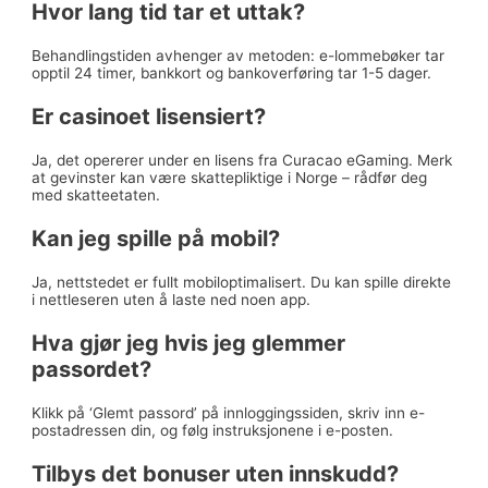
Hvor lang tid tar et uttak?
Behandlingstiden avhenger av metoden: e-lommebøker tar
opptil 24 timer, bankkort og bankoverføring tar 1-5 dager.
Er casinoet lisensiert?
Ja, det opererer under en lisens fra Curacao eGaming. Merk
at gevinster kan være skattepliktige i Norge – rådfør deg
med skatteetaten.
Kan jeg spille på mobil?
Ja, nettstedet er fullt mobiloptimalisert. Du kan spille direkte
i nettleseren uten å laste ned noen app.
Hva gjør jeg hvis jeg glemmer
passordet?
Klikk på ‘Glemt passord’ på innloggingssiden, skriv inn e-
postadressen din, og følg instruksjonene i e-posten.
Tilbys det bonuser uten innskudd?