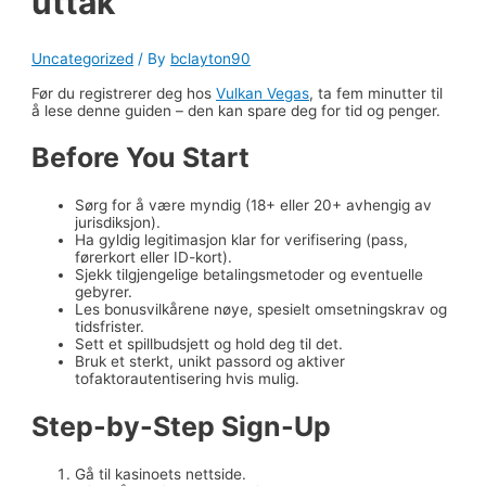
uttak
Uncategorized
/ By
bclayton90
Før du registrerer deg hos
Vulkan Vegas
, ta fem minutter til
å lese denne guiden – den kan spare deg for tid og penger.
Before You Start
Sørg for å være myndig (18+ eller 20+ avhengig av
jurisdiksjon).
Ha gyldig legitimasjon klar for verifisering (pass,
førerkort eller ID-kort).
Sjekk tilgjengelige betalingsmetoder og eventuelle
gebyrer.
Les bonusvilkårene nøye, spesielt omsetningskrav og
tidsfrister.
Sett et spillbudsjett og hold deg til det.
Bruk et sterkt, unikt passord og aktiver
tofaktorautentisering hvis mulig.
Step-by-Step Sign-Up
Gå til kasinoets nettside.