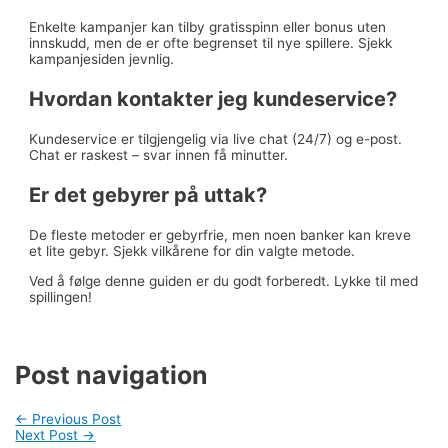
Enkelte kampanjer kan tilby gratisspinn eller bonus uten
innskudd, men de er ofte begrenset til nye spillere. Sjekk
kampanjesiden jevnlig.
Hvordan kontakter jeg kundeservice?
Kundeservice er tilgjengelig via live chat (24/7) og e-post.
Chat er raskest – svar innen få minutter.
Er det gebyrer på uttak?
De fleste metoder er gebyrfrie, men noen banker kan kreve
et lite gebyr. Sjekk vilkårene for din valgte metode.
Ved å følge denne guiden er du godt forberedt. Lykke til med
spillingen!
Post navigation
←
Previous Post
Next Post
→