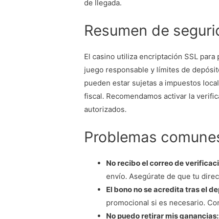
de llegada.
Resumen de seguri
El casino utiliza encriptación SSL para
juego responsable y límites de depósit
pueden estar sujetas a impuestos local
fiscal. Recomendamos activar la verifi
autorizados.
Problemas comunes
No recibo el correo de verificac
envío. Asegúrate de que tu direc
El bono no se acredita tras el de
promocional si es necesario. Con
No puedo retirar mis ganancias: