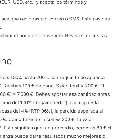
EUR, USD, etc.) y acepta los términos y
nlace que recibirás por correo o SMS. Este paso es
s.
activar el bono de bienvenida. Revisa si necesitas
ono
ico: 100% hasta 200 € con requisito de apuesta
. Recibes 100 € de bono. Saldo total = 200 €. El
100 €) = 7.000 €. Debes apostar esa cantidad antes
ibución del 100% (tragamonedas), cada apuesta
 casa del 4% (RTP 96%), la pérdida esperada al
 €. Como tu saldo inicial es 200 €, tu valor
. Esto significa que, en promedio, perderás 80 € al
varianza puede darte resultados mucho mejores o