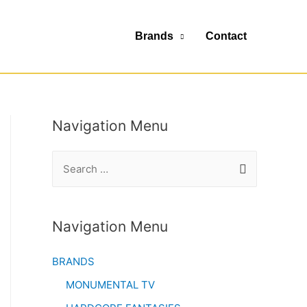
Brands
Contact
Navigation Menu
S
e
a
r
Navigation Menu
c
BRANDS
h
f
MONUMENTAL TV
o