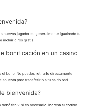
s
envenida?
 a nuevos jugadores, generalmente igualando tu
 incluir giros gratis.
de bonificación en un casino
 el bono. No puedes retirarlo directamente;
 apuesta para transferirlo a tu saldo real.
de bienvenida?
un depósito y, si es necesario, ingresa el código