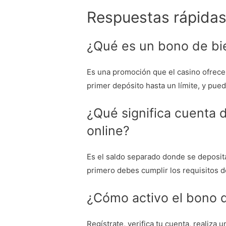
Respuestas rápida
¿Qué es un bono de bi
Es una promoción que el casino ofrece
primer depósito hasta un límite, y puede
¿Qué significa cuenta 
online?
Es el saldo separado donde se deposita
primero debes cumplir los requisitos de
¿Cómo activo el bono 
Regístrate, verifica tu cuenta, realiza 