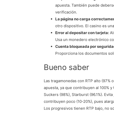
apuesta. También puede deberse
verificación.
La página no carga correctame
otro dispositivo. El casino es u
Error al depositar con tarjeta:
Al
Usa un monedero electrónico com
Cuenta bloqueada por segurida
Proporciona los documentos soli
Bueno saber
Las tragamonedas con RTP alto (97% o 
apuesta, ya que contribuyen al 100% y 
Suckers (98%), Starburst (96.1%). Evita
contribuyen poco (10-20%), pues alarga
Los progresivos tienen RTP bajo, no s