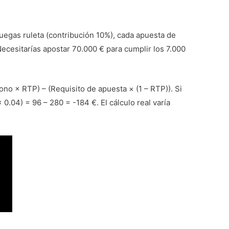
juegas ruleta (contribución 10%), cada apuesta de
 Necesitarías apostar 70.000 € para cumplir los 7.000
ono × RTP) – (Requisito de apuesta × (1 – RTP)). Si
 0.04) = 96 – 280 = -184 €. El cálculo real varía