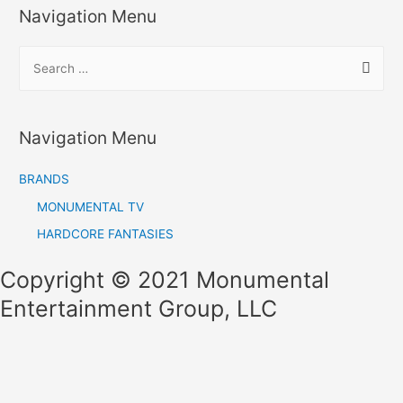
Navigation Menu
S
e
a
r
Navigation Menu
c
h
BRANDS
f
MONUMENTAL TV
o
HARDCORE FANTASIES
r
Copyright © 2021 Monumental
:
Entertainment Group, LLC