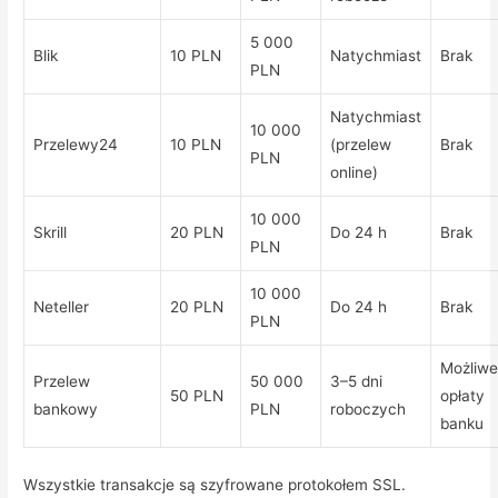
5 000
Blik
10 PLN
Natychmiast
Brak
PLN
Natychmiast
10 000
Przelewy24
10 PLN
(przelew
Brak
PLN
online)
10 000
Skrill
20 PLN
Do 24 h
Brak
PLN
10 000
Neteller
20 PLN
Do 24 h
Brak
PLN
Możliw
Przelew
50 000
3–5 dni
50 PLN
opłaty
bankowy
PLN
roboczych
banku
Wszystkie transakcje są szyfrowane protokołem SSL.