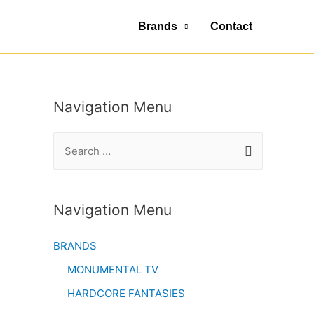
Brands
Contact
Navigation Menu
S
e
a
r
Navigation Menu
c
BRANDS
h
f
MONUMENTAL TV
o
HARDCORE FANTASIES
r