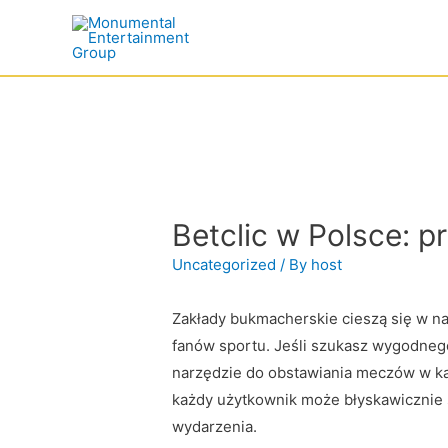
Betclic w Polsce: p
Uncategorized
/ By
host
Zakłady bukmacherskie cieszą się w n
fanów sportu. Jeśli szukasz wygodneg
narzędzie do obstawiania meczów w każ
każdy użytkownik może błyskawicznie 
wydarzenia.