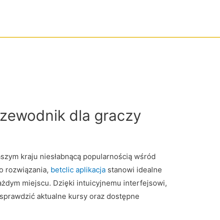
rzewodnik dla graczy
aszym kraju niesłabnącą popularnością wśród
o rozwiązania,
betclic aplikacja
stanowi idealne
dym miejscu. Dzięki intuicyjnemu interfejsowi,
sprawdzić aktualne kursy oraz dostępne