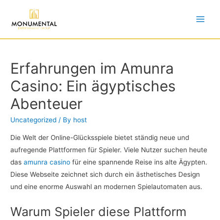
Erfahrungen im Amunra
Casino: Ein ägyptisches
Abenteuer
Uncategorized
/ By
host
Die Welt der Online-Glücksspiele bietet ständig neue und
aufregende Plattformen für Spieler. Viele Nutzer suchen heute
das
amunra casino
für eine spannende Reise ins alte Ägypten.
Diese Webseite zeichnet sich durch ein ästhetisches Design
und eine enorme Auswahl an modernen Spielautomaten aus.
Warum Spieler diese Plattform