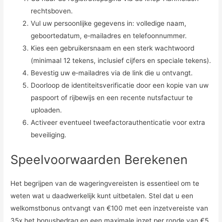
rechtsboven.
Vul uw persoonlijke gegevens in: volledige naam,
geboortedatum, e‑mailadres en telefoonnummer.
Kies een gebruikersnaam en een sterk wachtwoord
(minimaal 12 tekens, inclusief cijfers en speciale tekens).
Bevestig uw e‑mailadres via de link die u ontvangt.
Doorloop de identiteitsverificatie door een kopie van uw
paspoort of rijbewijs en een recente nutsfactuur te
uploaden.
Activeer eventueel tweefactorauthenticatie voor extra
beveiliging.
Speelvoorwaarden Berekenen
Het begrijpen van de wageringvereisten is essentieel om te
weten wat u daadwerkelijk kunt uitbetalen. Stel dat u een
welkomstbonus ontvangt van €100 met een inzetvereiste van
35x het bonusbedrag en een maximale inzet per ronde van €5.