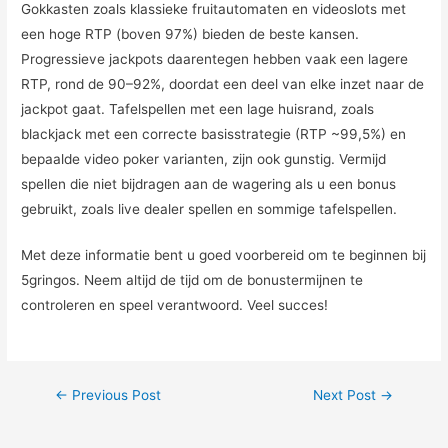
Gokkasten zoals klassieke fruitautomaten en videoslots met
een hoge RTP (boven 97%) bieden de beste kansen.
Progressieve jackpots daarentegen hebben vaak een lagere
RTP, rond de 90–92%, doordat een deel van elke inzet naar de
jackpot gaat. Tafelspellen met een lage huisrand, zoals
blackjack met een correcte basisstrategie (RTP ~99,5%) en
bepaalde video poker varianten, zijn ook gunstig. Vermijd
spellen die niet bijdragen aan de wagering als u een bonus
gebruikt, zoals live dealer spellen en sommige tafelspellen.
Met deze informatie bent u goed voorbereid om te beginnen bij
5gringos. Neem altijd de tijd om de bonustermijnen te
controleren en speel verantwoord. Veel succes!
Post
←
Previous Post
Next Post
→
navigation