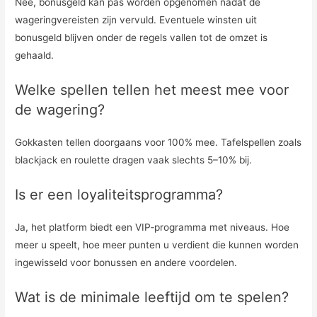
Nee, bonusgeld kan pas worden opgenomen nadat de
wageringvereisten zijn vervuld. Eventuele winsten uit
bonusgeld blijven onder de regels vallen tot de omzet is
gehaald.
Welke spellen tellen het meest mee voor
de wagering?
Gokkasten tellen doorgaans voor 100% mee. Tafelspellen zoals
blackjack en roulette dragen vaak slechts 5–10% bij.
Is er een loyaliteitsprogramma?
Ja, het platform biedt een VIP‑programma met niveaus. Hoe
meer u speelt, hoe meer punten u verdient die kunnen worden
ingewisseld voor bonussen en andere voordelen.
Wat is de minimale leeftijd om te spelen?