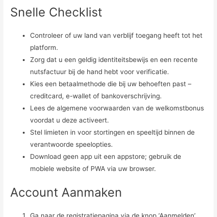
Snelle Checklist
Controleer of uw land van verblijf toegang heeft tot het
platform.
Zorg dat u een geldig identiteitsbewijs en een recente
nutsfactuur bij de hand hebt voor verificatie.
Kies een betaalmethode die bij uw behoeften past –
creditcard, e-wallet of bankoverschrijving.
Lees de algemene voorwaarden van de welkomstbonus
voordat u deze activeert.
Stel limieten in voor stortingen en speeltijd binnen de
verantwoorde speelopties.
Download geen app uit een appstore; gebruik de
mobiele website of PWA via uw browser.
Account Aanmaken
Ga naar de registratiepagina via de knop ‘Aanmelden’