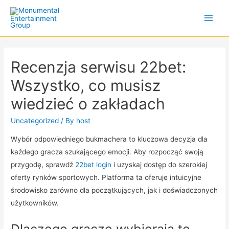
Main
Men
Recenzja serwisu 22bet:
Wszystko, co musisz
wiedzieć o zakładach
Uncategorized
/ By
host
Wybór odpowiedniego bukmachera to kluczowa decyzja dla
każdego gracza szukającego emocji. Aby rozpocząć swoją
przygodę, sprawdź
22bet login
i uzyskaj dostęp do szerokiej
oferty rynków sportowych. Platforma ta oferuje intuicyjne
środowisko zarówno dla początkujących, jak i doświadczonych
użytkowników.
Dlaczego gracze wybierają tę