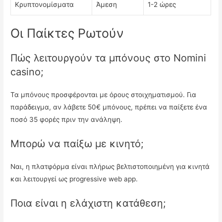
Κρυπτονομίσματα
Άμεση
1-2 ώρες
Οι Παίκτες Ρωτούν
Πώς λειτουργούν τα μπόνους στο Nomini
casino;
Τα μπόνους προσφέρονται με όρους στοιχηματισμού. Για
παράδειγμα, αν λάβετε 50€ μπόνους, πρέπει να παίξετε ένα
ποσό 35 φορές πριν την ανάληψη.
Μπορώ να παίξω με κινητό;
Ναι, η πλατφόρμα είναι πλήρως βελτιστοποιημένη για κινητά
και λειτουργεί ως progressive web app.
Ποια είναι η ελάχιστη κατάθεση;