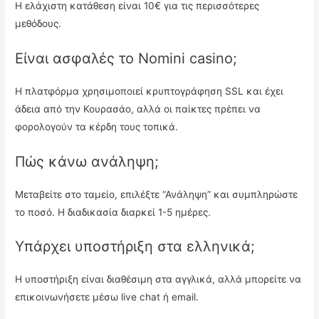
Η ελάχιστη κατάθεση είναι 10€ για τις περισσότερες
μεθόδους.
Είναι ασφαλές το Nomini casino;
Η πλατφόρμα χρησιμοποιεί κρυπτογράφηση SSL και έχει
άδεια από την Κουρασάο, αλλά οι παίκτες πρέπει να
φορολογούν τα κέρδη τους τοπικά.
Πώς κάνω ανάληψη;
Μεταβείτε στο ταμείο, επιλέξτε “Ανάληψη” και συμπληρώστε
το ποσό. Η διαδικασία διαρκεί 1-5 ημέρες.
Υπάρχει υποστήριξη στα ελληνικά;
Η υποστήριξη είναι διαθέσιμη στα αγγλικά, αλλά μπορείτε να
επικοινωνήσετε μέσω live chat ή email.