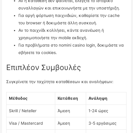
Αν η κατάθεση δεν φαίνεται, ελέγξτε το ιστορικό
συναλλαγών και επικοινωνήστε με την υποστήριξη.
Για αργή φόρτωση παιχνιδιών, καθαρίστε την cache
του browser ή δοκιμάστε άλλη συσκευή.
Αν το παιχνίδι κολλήσει, κάντε ανανέωση ή
χρησιμοποιήστε την mobile εκδοχή.
Για προβλήματα στο nomini casino login, δοκιμάστε να
σβήσετε τα cookies.
Επιπλέον Συμβουλές
Συγκρίνετε την ταχύτητα καταθέσεων και αναλήψεων:
Μέθοδος
Κατάθεση
Ανάληψη
Skrill / Neteller
Άμεση
1-24 ώρες
Visa / Mastercard
Άμεση
3-5 εργάσιμες